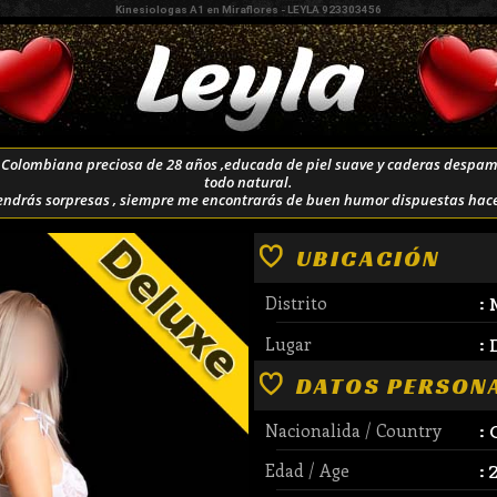
Kinesiologas A1 en Miraflores - LEYLA 923303456
a Colombiana preciosa de 28 años ,educada de piel suave y caderas desp
todo natural.
 tendrás sorpresas , siempre me encontrarás de buen humor dispuestas hacer
UBICACIÓN
Distrito
:
Lugar
:
DATOS PERSON
Nacionalida / Country
:
Edad / Age
: