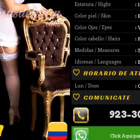
Estatura / Hight
:
Color piel / Skin
:
Color Ojos / Eyes
:
Color cabello / Hairs
:
Medidas / Measures
:
Idiomas / Languages
:
HORARIO DE AT
Lun / Dom
:
COMUNICATE
923-3
Click Aqui pa