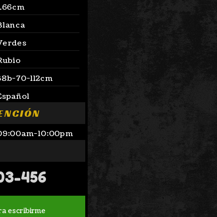
 1.66cm
 Blanca
 Verdes
 Rubio
 38b-70-112cm
 Español
ENCIÓN
 09:00am-10:00pm
03-456
ra escribirme