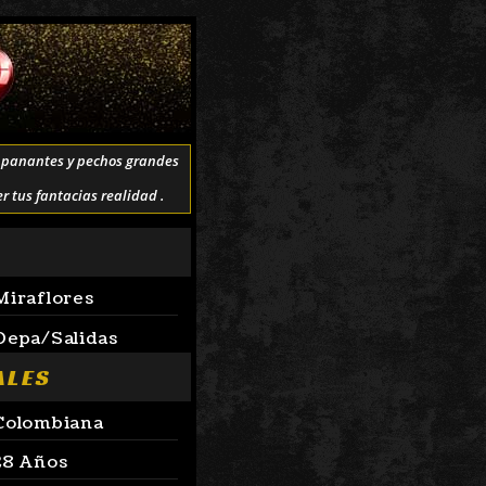
ampanantes y pechos grandes
 tus fantacias realidad .
 Miraflores
 Depa/Salidas
ALES
 Colombiana
 28 Años